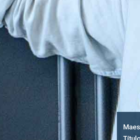
Maest
Títul