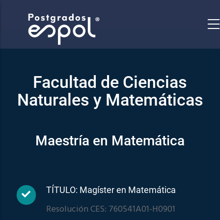
Pasar
al
contenido
principal
Facultad de Ciencias
Naturales y Matemáticas
Maestría en Matemática
TÍTULO: Magíster en Matemática
Resolución CES: 760541A01-H0901