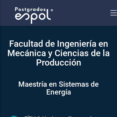
Pasar
al
contenido
principal
Facultad de Ingeniería en
Mecánica y Ciencias de la
Producción
Maestría en Sistemas de
Energía