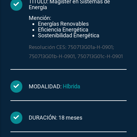
TÍTULO: Magíster en Sistemas de
Energía
Mención:
Energías Renovables
Eficiencia Energética
Sostenibilidad Energética
Resolución CES: 750713G01a-H-0901;
750713G01b-H-0901, 750713G01c-H-0901
MODALIDAD:
Híbrida
DURACIÓN: 18 meses