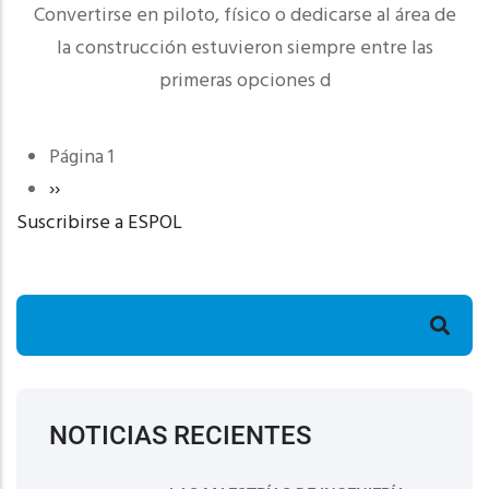
Convertirse en piloto, físico o dedicarse al área de
la construcción estuvieron siempre entre las
primeras opciones d
Página 1
Paginación
Siguiente
››
Suscribirse a ESPOL
página
Buscar
NOTICIAS RECIENTES