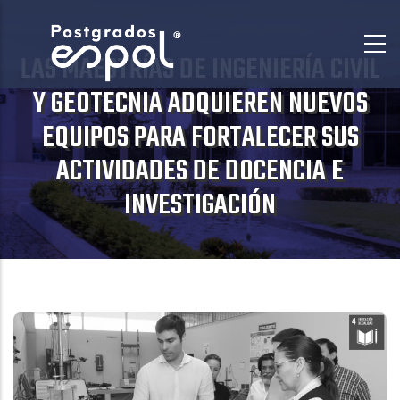
Pasar
al
LAS MAESTRÍAS DE INGENIERÍA CIVIL
contenido
principal
Y GEOTECNIA ADQUIEREN NUEVOS
EQUIPOS PARA FORTALECER SUS
ACTIVIDADES DE DOCENCIA E
INVESTIGACIÓN