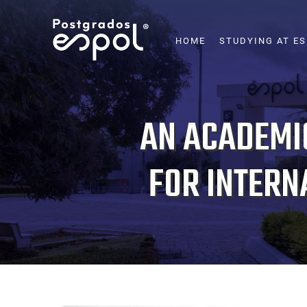
Skip
to
MAIN
HOME
STUDYING AT E
NAVIGATION
main
content
AN ACADEMI
FOR INTERN