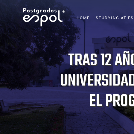
Skip
to
MAIN
HOME
STUDYING AT E
NAVIGATION
main
content
TRAS 12 AÑ
UNIVERSIDAD
EL PRO