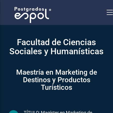
Pasar
al
contenido
principal
Facultad de Ciencias
Sociales y Humanísticas
Maestría en Marketing de
Destinos y Productos
Turísticos
TÍTULO: Magíster en Marketing de