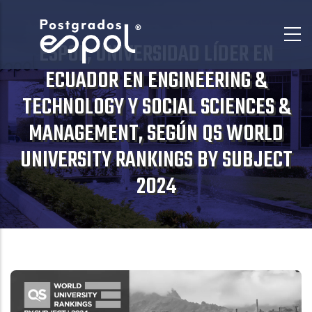
Pasar
al
ESPOL, UNIVERSIDAD LÍDER EN
contenido
principal
ECUADOR EN ENGINEERING &
TECHNOLOGY Y SOCIAL SCIENCES &
MANAGEMENT, SEGÚN QS WORLD
UNIVERSITY RANKINGS BY SUBJECT
2024